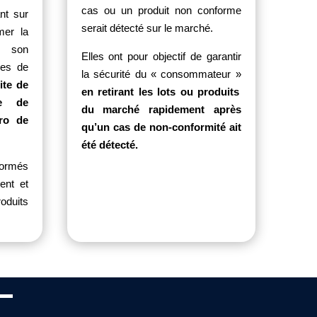
cas ou un produit non conforme
ant sur
serait détecté sur le marché.
mer la
, son
Elles ont pour objectif de garantir
gles de
la sécurité du « consommateur »
ite de
en retirant les lots ou produits
te de
du marché rapidement après
ro de
qu’un cas de non-conformité ait
été détecté.
formés
sent et
oduits