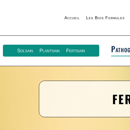
Accueil
Les Bios Formules
Pathog
Solsain
Plantsain
Fertisain
FE