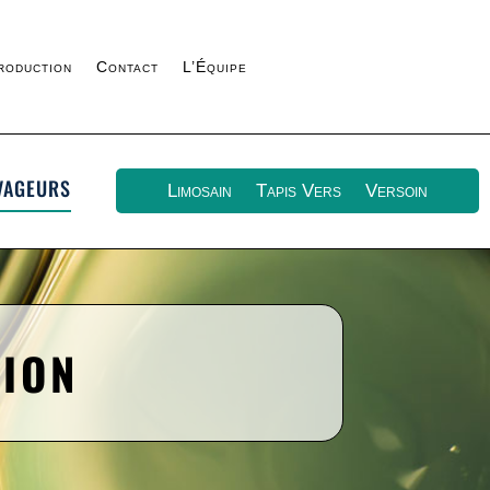
roduction
Contact
L’Équipe
vageurs
Limosain
Tapis Vers
Versoin
TION