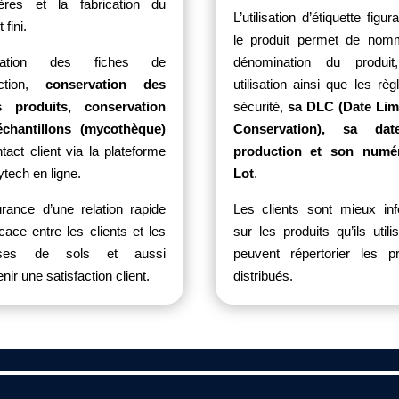
ères et la fabrication du
L’utilisation d’étiquette figur
 fini.
le produit permet de nom
ilisation des fiches de
dénomination du produit
tion,
conservation des
utilisation ainsi que les rè
s produits, conservation
sécurité,
sa DLC (Date Lim
chantillons (mycothèque)
Conservation), sa da
tact client via la plateforme
production et son numé
tech en ligne.
Lot
.
urance d’une relation rapide
Les clients sont mieux in
icace entre les clients et les
sur les produits qu’ils utili
yses de sols et aussi
peuvent répertorier les pr
nir une satisfaction client.
distribués.