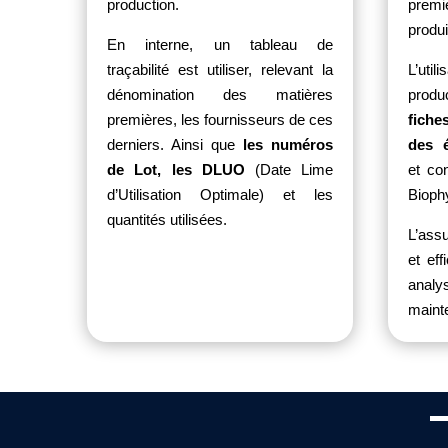
production.
premi
produit
En interne, un tableau de
traçabilité est utiliser, relevant la
L’ut
dénomination des matières
produc
premières, les fournisseurs de ces
fiche
derniers. Ainsi que
les numéros
des é
de Lot, les DLUO
(Date Lime
et con
d’Utilisation Optimale) et les
Biophy
quantités utilisées.
L’ass
et eff
anal
mainte